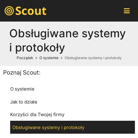
Scout – automatyczny monitoring maszyn
Automatyczne monitorowanie pracy wszystkich maszyn w
czasie rzeczywistym przez przeglądarkę internetową.
Obsługiwane systemy
i protokoły
Początek
O systemie
Obsługiwane systemy i protokoły
Poznaj Scout:
O systemie
Jak to działa
Korzyści dla Twojej firmy
Obsługiwane systemy i protokoły