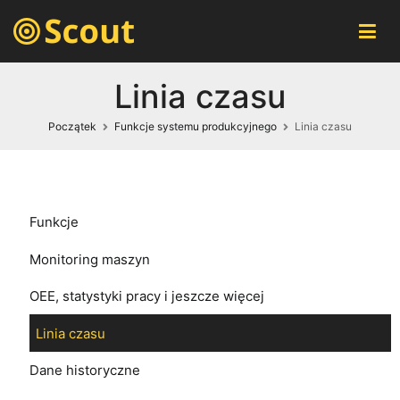
Scout – automatyczny monitoring maszyn
Automatyczne monitorowanie pracy wszystkich maszyn w
czasie rzeczywistym przez przeglądarkę internetową.
Linia czasu
Początek
Funkcje systemu produkcyjnego
Linia czasu
Funkcje
Monitoring maszyn
OEE, statystyki pracy i jeszcze więcej
Linia czasu
Dane historyczne