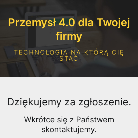
Przemysł 4.0 dla Twojej
firmy
TECHNOLOGIA NA KTÓRĄ CIĘ
STAĆ
Dziękujemy za zgłoszenie.
Wkrótce się z Państwem
skontaktujemy.